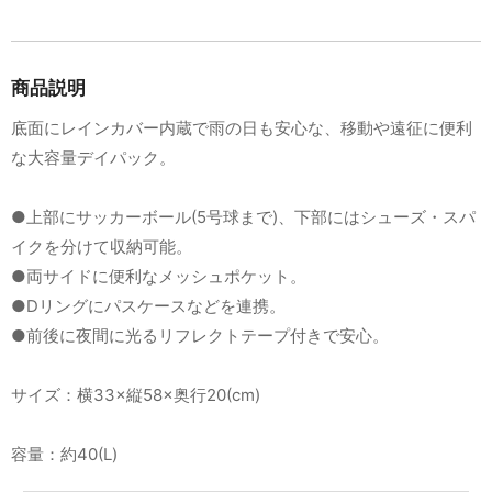
商品説明
底面にレインカバー内蔵で雨の日も安心な、移動や遠征に便利
な大容量デイパック。
●上部にサッカーボール(5号球まで)、下部にはシューズ・スパ
イクを分けて収納可能。
●両サイドに便利なメッシュポケット。
●Dリングにパスケースなどを連携。
●前後に夜間に光るリフレクトテープ付きで安心。
サイズ：横33×縦58×奥行20(cm)
容量：約40(L)