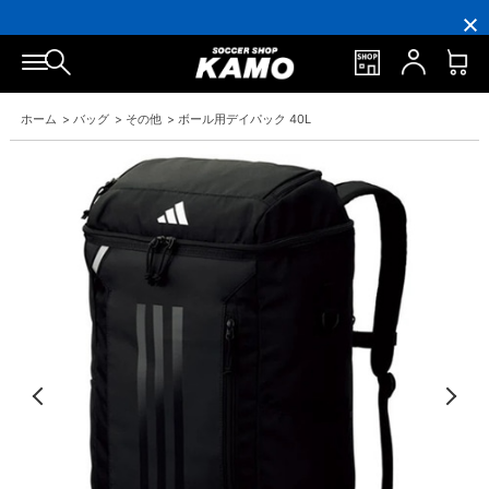
16,000
3,300
ポ
会
16,000
3,300
円
円
イ
員
円
円
(税
(税
ン
の
(税
(税
込)
込)
ト
方
込)
込)
以
以
還
に
以
以
上
上
元
は
上
上
で
で
率
お
で
で
ホーム
>
バッグ
>
その他
>
ボール用デイパック 40L
シ
送
5％！
誕
シ
送
ュ
料
プ
生
ュ
料
ー
無
レ
月
ー
無
ズ
料！
ミ
に
ズ
料！
ケ
ア
「10％OFF
ケ
ー
会
ク
ー
ス
員
ー
ス
プ
は
ポ
プ
レ
7％
ン」
レ
ゼ
プ
ゼ
ン
レ
ン
ト！
ゼ
ト！
ン
ト！