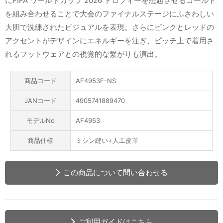
にFIFA ワールドカップ 2026 トロフィーを想起させるゴールド
を組み合わせることで大会のファイナルステージにふさわしい
大胆で洗練されたビジュアルを表現。さらにピンクとレッドの
アクセントがデザインにエネルギーを注ぎ、ピッチ上で着用さ
れるフットウェアとの視覚的な繋がりも演出。
商品コード
AF4953F-NS
JANコード
4905741889470
モデルNo
AF4953
商品仕様
ミシン縫い+人工皮革
この商品について問い合わせる
ご利用ガイドはこちら