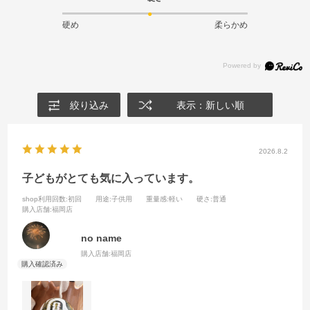
硬め
柔らかめ
絞り込み
表示：新しい順
2026.8.2
子どもがとても気に入っています。
shop利用回数
:初回
用途
:子供用
重量感
:軽い
硬さ
:普通
購入店舗
:福岡店
no name
購入店舗:
福岡店