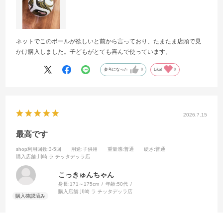
ネットでこのボールが欲しいと前から言っており、たまたま店頭で見
かけ購入しました。子どもがとても喜んで使っています。
参考になった
0
Like!
0
2026.7.15
最高です
shop利用回数
:3-5回
用途
:子供用
重量感
:普通
硬さ
:普通
購入店舗
:川崎 ラ チッタデッラ店
こっきゅんちゃん
身長:
171～175cm
年齢:
50代
購入店舗:
川崎 ラ チッタデッラ店
ワールドカップでの準決勝と決勝のボールと言う事で子供は凄く喜ん