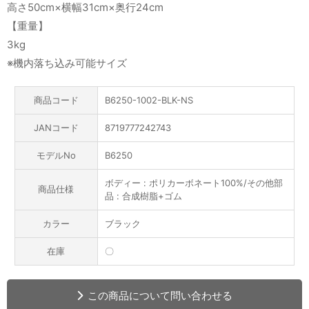
高さ50cm×横幅31cm×奥行24cm
【重量】
3kg
※機内落ち込み可能サイズ
商品コード
B6250-1002-BLK-NS
JANコード
8719777242743
モデルNo
B6250
ボディー : ポリカーボネート100%/その他部
商品仕様
品 : 合成樹脂+ゴム
カラー
ブラック
在庫
〇
この商品について問い合わせる