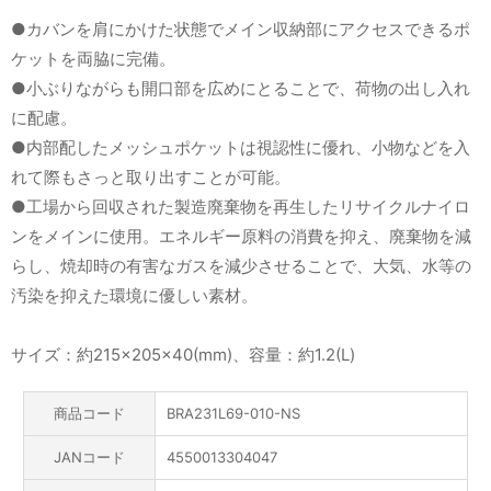
●カバンを肩にかけた状態でメイン収納部にアクセスできるポ
ケットを両脇に完備。
●小ぶりながらも開口部を広めにとることで、荷物の出し入れ
に配慮。
●内部配したメッシュポケットは視認性に優れ、小物などを入
れて際もさっと取り出すことが可能。
●工場から回収された製造廃棄物を再生したリサイクルナイロ
ンをメインに使用。エネルギー原料の消費を抑え、廃棄物を減
らし、焼却時の有害なガスを減少させることで、大気、水等の
汚染を抑えた環境に優しい素材。
サイズ：約215×205×40(mm)、容量：約1.2(L)
商品コード
BRA231L69-010-NS
JANコード
4550013304047