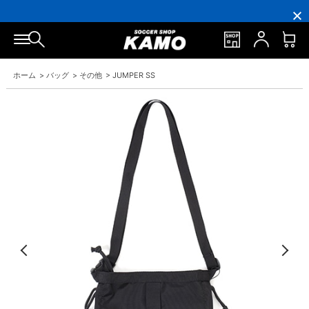
16,000
3,300
ポ
会
16,000
3,300
円
円
イ
員
円
円
(税
(税
ン
の
(税
(税
込)
込)
ト
方
込)
込)
以
以
還
に
以
以
上
上
元
は
上
上
で
で
率
お
で
で
ホーム
>
バッグ
>
その他
>
JUMPER SS
シ
送
5％！
誕
シ
送
ュ
料
プ
生
ュ
料
ー
無
レ
月
ー
無
ズ
料！
ミ
に
ズ
料！
ケ
ア
「10％OFF
ケ
ー
会
ク
ー
ス
員
ー
ス
プ
は
ポ
プ
レ
7％
ン」
レ
ゼ
プ
ゼ
ン
レ
ン
ト！
ゼ
ト！
ン
ト！