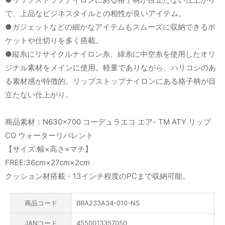
で、上品なビジネスタイルとの相性が良いアイテム。
●ガジェットなどの細かなアイテムもスムーズに収納できるポ
ケットや仕切りを多く搭載。
●縦糸にリサイクルナイロン糸、緯糸に中空糸を使用したオリ
ジナル素材をメインに使用。軽量でありながら、ハリコシのあ
る素材感が特徴的。リップストップナイロンにある格子柄が目
立たない仕上がり。
商品素材：N630×700 コーデュラエコ エア- TM ATY リップ
CO ウォーターリパレント
【サイズ:幅×高さ×マチ】
FREE:36cm×27cm×2cm
クッション材搭載・13インチ程度のPCまで収納可能。
商品コード
BRA233A34-010-NS
JANコード
4550013357050