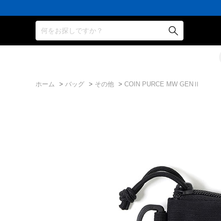
何をお探しですか？
ホーム
>
バッグ
>
その他
>
COIN PURCE MW GENⅡ