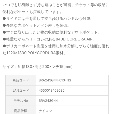
いつでも肌身離さず持ち運ぶことが可能。チケット等の収納に
便利なポケットも搭載しています。
●サイドには手を通して持ち歩けるハンドルも付属。
●多彩な内ポケットとペン差しを装備。
●すぐに取り出したい物の収納に便利なアウトポケット。
●軽量ながらハリ・コシのある840D CORDURA AIR。
●ポリカーボネート樹脂を使用し加水分解しづらく強度に優れ
た1220×1830 POLYCORDURA素材。
サイズ：約幅130×高さ200×マチ15(mm)
商品コード
BRA243G44-010-NS
JANコード
4550013469685
モデルNo
BRA243G44
商品仕様
ナイロン