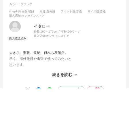
カラー：ブラック
shop利用回数
:初回
用途
:自分用
フィット感
:普通
サイズ感
:普通
購入店舗
:オンラインストア
イタロー
身長:
166～170cm
年齢:
60代～
購入店舗:
オンラインストア
大きさ、形状、収納、何れも及第点。
早く、海外旅行や出張で使ってみたいと
思います。
最初、カード収納が飛び出ないか気になっていましたが、杞憂でし
続きを読む
た。
皆様も是非お試しを！
参考になった
0
Like!
0
絞り込み
表示：新しい順