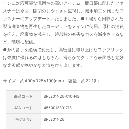
ーンに対応可能な汎用性の高いアイテム。開口部に配したファ
スナーは今回、開閉のしやすさを重視し、撥水加工を施したフ
ァスナーにアップデートいたしました。●工場から回収された
製造廃棄物を再生したコーデュラをメインに使用。原料の消費
を抑え、廃棄物を減らし、焼却時の有害なガスを減少させるな
ど、環境に配慮。
●糸の番手を縦横で変更し、高密度に織り上げたファブリック
は強度に優れるのはもちろん、滑らかでクリアな表面感と絶妙
な光沢感が艶やかな表情を作り出します。
サイズ：約400×325×190(mm)、容量：約22.1(L)
商品コード
BRL231N26-010-NS
JANコード
4550013301718
モデルNo
BRL231N26