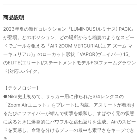
商品説明
2023年夏の新作コレクション『LUMINOUS(ルミナス) PACK』
が登場。どのポジション、どの場所からも稲妻のようなスピー
ドでゴールを狙える『AIR ZOOM MERCURIAL(エア ズーム マ
ーキュリアル)』のローカット形状「VAPOR(ヴェイパー) 15」
のELITE(エリート)/ステートメントモデルFG(ファームグラウン
ド)対応スパイク。
【テクノロジー】
●Nike史上初めて、サッカー用に作られた3/4レングスの
「Zoom Airユニット」をプレートに内蔵。アスリートが着地す
るたびにファイバーが縮んで衝撃を緩和し、すばやく元の状態
に戻るときに爆発的にパワフルな跳ね返りを生成。Airのスピー
ドを実感し、命運を分けるプレーの最中も素早さをキープでき
る。