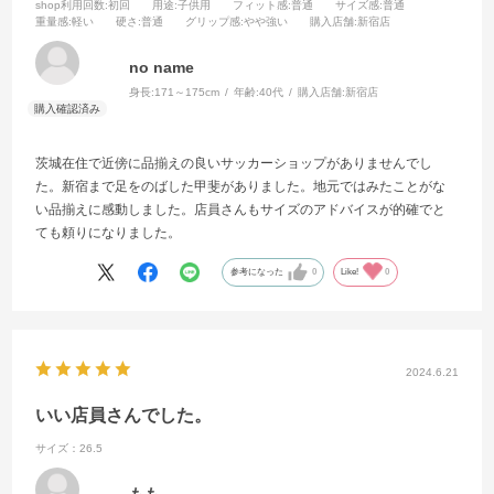
shop利用回数
:初回
用途
:子供用
フィット感
:普通
サイズ感
:普通
重量感
:軽い
硬さ
:普通
グリップ感
:やや強い
購入店舗
:新宿店
no name
身長:
171～175cm
年齢:
40代
購入店舗:
新宿店
茨城在住で近傍に品揃えの良いサッカーショップがありませんでし
た。新宿まで足をのばした甲斐がありました。地元ではみたことがな
い品揃えに感動しました。店員さんもサイズのアドバイスが的確でと
ても頼りになりました。
参考になった
0
Like!
0
2024.6.21
いい店員さんでした。
サイズ：26.5