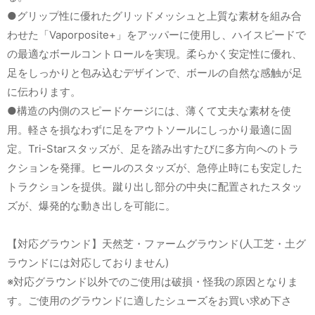
●グリップ性に優れたグリッドメッシュと上質な素材を組み合
わせた「Vaporposite+」をアッパーに使用し、ハイスピードで
の最適なボールコントロールを実現。柔らかく安定性に優れ、
足をしっかりと包み込むデザインで、ボールの自然な感触が足
に伝わります。
●構造の内側のスピードケージには、薄くて丈夫な素材を使
用。軽さを損なわずに足をアウトソールにしっかり最適に固
定。Tri-Starスタッズが、足を踏み出すたびに多方向へのトラ
クションを発揮。ヒールのスタッズが、急停止時にも安定した
トラクションを提供。蹴り出し部分の中央に配置されたスタッ
ズが、爆発的な動き出しを可能に。
【対応グラウンド】天然芝・ファームグラウンド(人工芝・土グ
ラウンドには対応しておりません)
※対応グラウンド以外でのご使用は破損・怪我の原因となりま
す。ご使用のグラウンドに適したシューズをお買い求め下さ