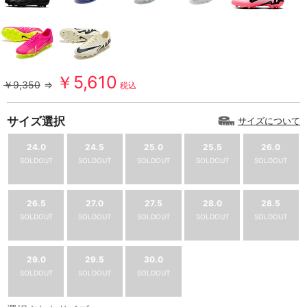
￥5,610
￥9,350
⇒
税込
サイズ選択
サイズについて
24.0
24.5
25.0
25.5
26.0
SOLDOUT
SOLDOUT
SOLDOUT
SOLDOUT
SOLDOUT
26.5
27.0
27.5
28.0
28.5
SOLDOUT
SOLDOUT
SOLDOUT
SOLDOUT
SOLDOUT
29.0
29.5
30.0
SOLDOUT
SOLDOUT
SOLDOUT