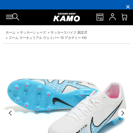
16,000
3,300
ポ
会
16,000
3,300
円
円
イ
員
円
円
(税
(税
ン
の
(税
(税
込)
込)
ト
方
込)
込)
以
以
還
に
以
以
上
上
元
は
上
上
で
で
率
お
で
で
ホーム
>
サッカーシューズ
>
サッカースパイク 固定式
シ
送
5％！
誕
シ
送
ュ
料
プ
生
ュ
料
>
ズーム マーキュリアル ヴェイパー 15 アカデミー HG
ー
無
レ
月
ー
無
ズ
料！
ミ
に
ズ
料！
ケ
ア
「10％OFF
ケ
ー
会
ク
ー
ス
員
ー
ス
プ
は
ポ
プ
レ
7％
ン」
レ
ゼ
プ
ゼ
ン
レ
ン
ト！
ゼ
ト！
ン
ト！