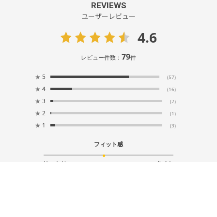
REVIEWS
ユーザーレビュー
4.6
79
レビュー件数：
件
★
5
(57)
★
4
(16)
★
3
(2)
★
2
(1)
★
1
(3)
フィット感
ゆったり
タイト
サイズ感
小さい
大きい
重量感