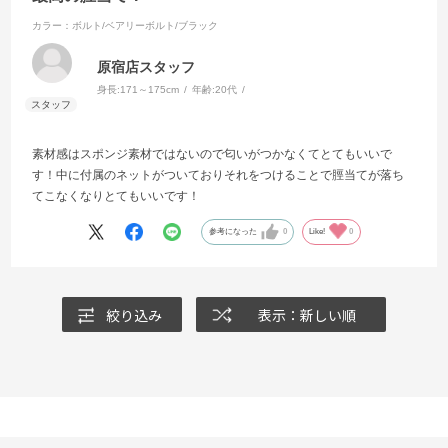
カラー：ボルト/ベアリーボルト/ブラック
原宿店スタッフ
身長:
171～175cm
年齢:
20代
素材感はスポンジ素材ではないので匂いがつかなくてとてもいいで
す！中に付属のネットがついておりそれをつけることで脛当てが落ち
てこなくなりとてもいいです！
参考になった
0
Like!
0
絞り込み
表示：新しい順