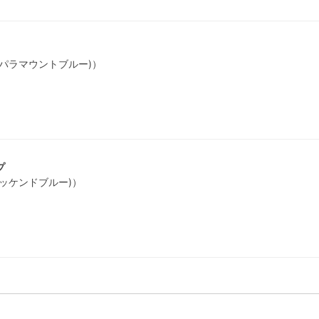
(パラマウントブルー)）
プ
ッケンドブルー)）