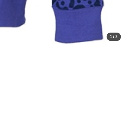
1
/
3