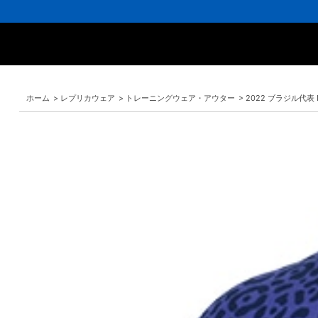
16,000
3,300
ポ
会
16,000
3,300
円
円
イ
員
円
円
(税
(税
ン
の
(税
(税
込)
込)
ト
方
込)
込)
以
以
還
に
以
以
上
上
元
は
上
上
で
で
率
お
で
で
シ
送
5％！
誕
シ
送
ュ
料
プ
生
ュ
料
ホーム
>
レプリカウェア
>
トレーニングウェア・アウター
>
2022 ブラジル代表
ー
無
レ
月
ー
無
ズ
料！
ミ
に
ズ
料！
ケ
ア
「10％OFF
ケ
ー
会
ク
ー
ス
員
ー
ス
プ
は
ポ
プ
レ
7％
ン」
レ
ゼ
プ
ゼ
ン
レ
ン
ト！
ゼ
ト！
ン
ト！