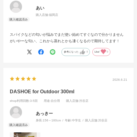
あい
購入店舗:
福岡店
スパイクなどの匂いが悩みでまだ使い始めてすぐなので分かりません
がいやーな匂い、これから蒸れとかも凄くなるので期待してます！
参考になった
0
Like!
0
2026.6.21
DASHOE for Outdoor 300ml
shop利用回数
:3-5回
用途
:自分用
購入店舗
:渋谷店
あっきー
身長:
156～160cm
年齢:
中学生
購入店舗:
渋谷店