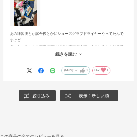
あの練習後とか試合後とかにシューズグラブドライヤーやってたんで
すけど
ダッシュをしたら本当に匂いが消えてすごくびっくりしましたなので
お兄ちゃんもサッカーやっていてめちゃくちゃスパイクが臭すぎるの
続きを読む
で多分僕も臭いので笑一緒に使っていきます‼️
参考になった
1
Like!
1
絞り込み
表示：新しい順
この商品の全てのレビューを見る