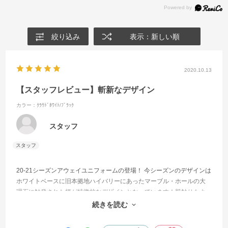
絞り込み
表示：新しい順
2020.10.13
【スタッフレビュー】斬新なデザイン
カラー：ｸﾗｳﾄﾞﾎﾜｲﾄ/ﾌﾞﾗｯｸ
スタッフ
20-21シーズンアウェイユニフォームの登場！ 今シーズンのデザインは
ホワイトベースに旧本拠地ハイバリーにあったマーブル・ホールの大
理石に触発された柄が特徴的なデザインとなっています！肌触りもよ
く、速乾性にも優れています。歴史を感じられるユニフォームを是非
続きを読む
お試しください！