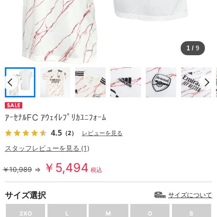
1
/
9
ｱｰｾﾅﾙFC ｱｳｪｲﾚﾌﾟﾘｶﾕﾆﾌｫｰﾑ
4.5
（2）
レビューを見る
スタッフレビューを見る (1)
￥5,494
￥10,989
⇒
税込
サイズ選択
サイズについて
2XO
L
M
O
S