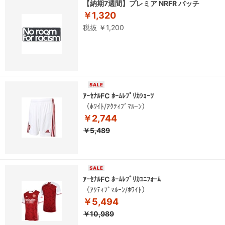
【納期7週間】プレミア NRFR バッチ
￥1,320
税抜 ￥1,200
ｱｰｾﾅﾙFC ﾎｰﾑﾚﾌﾟﾘｶｼｮｰﾂ
（ﾎﾜｲﾄ/ｱｸﾃｨﾌﾞﾏﾙｰﾝ）
￥2,744
￥5,489
ｱｰｾﾅﾙFC ﾎｰﾑﾚﾌﾟﾘｶﾕﾆﾌｫｰﾑ
（ｱｸﾃｨﾌﾞﾏﾙｰﾝ/ﾎﾜｲﾄ）
￥5,494
￥10,989