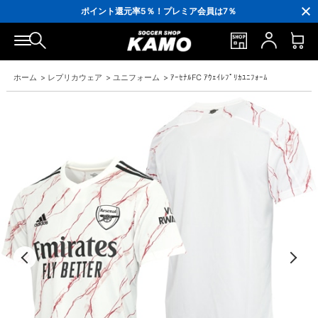
3,300円(税込)以上で送料無料！
ポイント還元率5％！プレミア会員は7％
会員の方にはお誕生月に「10％OFFクーポン」プレゼント！
16,000円(税込)以上でシューズケースプレゼント！
3,300円(税込)以上で送料無料！
ホーム
>
レプリカウェア
>
ユニフォーム
>
ｱｰｾﾅﾙFC ｱｳｪｲﾚﾌﾟﾘｶﾕﾆﾌｫｰﾑ