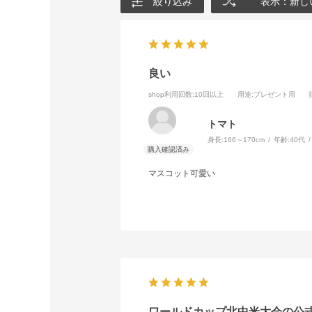
絞り込み
表示：新し
良い
shop利用回数
:10回以上
用途
:プレゼント用
トマト
身長:
166～170cm
年齢:
40代
マスコット可愛い
ワールドカップ北中米大会の公式