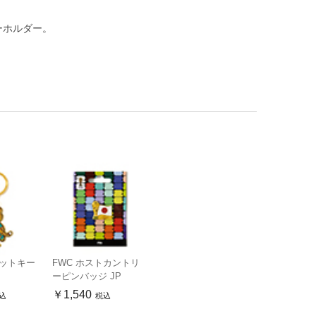
ーホルダー。
コットキー
FWC ホストカントリ
ーピンバッジ JP
￥1,540
込
税込