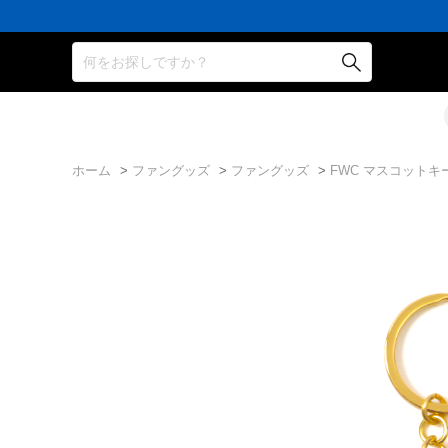
何をお探しですか？
ホーム
>
ファングッズ
>
ファングッズ
>
FWC マスコットキ