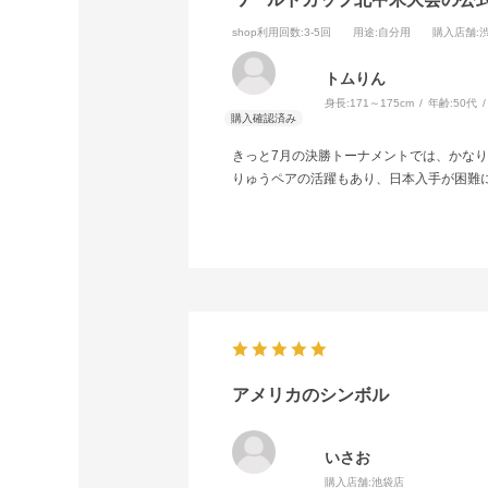
shop利用回数
:3-5回
用途
:自分用
購入店舗
:
トムりん
身長:
171～175cm
年齢:
50代
きっと7月の決勝トーナメントでは、かな
りゅうペアの活躍もあり、日本入手が困難
アメリカのシンボル
いさお
購入店舗:
池袋店