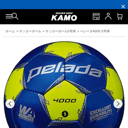
円
円
イ
員
円
円
(税
(税
ン
の
(税
(税
込)
込)
ト
方
込)
込)
以
以
還
に
以
以
上
上
元
は
上
上
で
で
率
お
で
で
シ
送
5％！
誕
シ
送
ュ
料
プ
生
ュ
料
ホーム
>
サッカーボール
>
サッカーボール5号球
>
ペレーダ4000 5号球
ー
無
レ
月
ー
無
ズ
料！
ミ
に
ズ
料！
ケ
ア
「10％OFF
ケ
ー
会
ク
ー
ス
員
ー
ス
プ
は
ポ
プ
レ
7％
ン」
レ
ゼ
プ
ゼ
ン
レ
ン
ト！
ゼ
ト！
ン
ト！