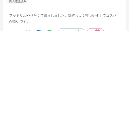
フットサルやりたくて購入しました。気持ちよく打つやすくてコスパ
が高いです。
参考になった
0
Like!
0
絞り込み
表示：新しい順
この商品の全てのレビューを見る
ご利用ガイド