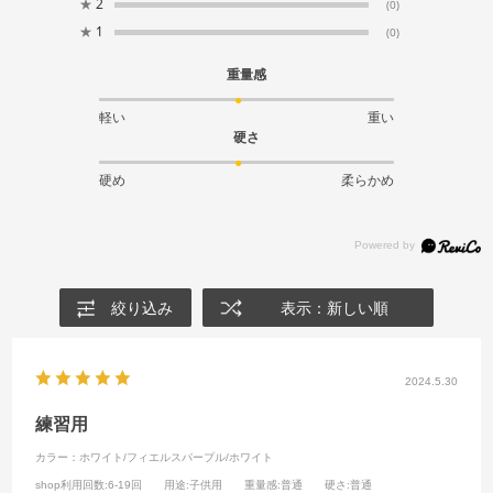
★
2
(0)
★
1
(0)
重量感
軽い
重い
硬さ
硬め
柔らかめ
絞り込み
表示：新しい順
2024.5.30
練習用
カラー：ホワイト/フィエルスパープル/ホワイト
shop利用回数
:6-19回
用途
:子供用
重量感
:普通
硬さ
:普通