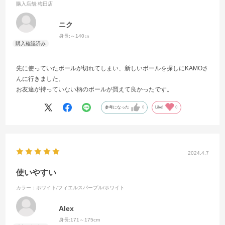
購入店舗
:梅田店
ニク
身長:
～140㎝
先に使っていたボールが切れてしまい、新しいボールを探しにKAMOさ
んに行きました。
お友達が持っていない柄のボールが買えて良かったです。
参考になった
0
Like!
0
2024.4.7
使いやすい
カラー：ホワイト/フィエルスパープル/ホワイト
Alex
身長:
171～175cm