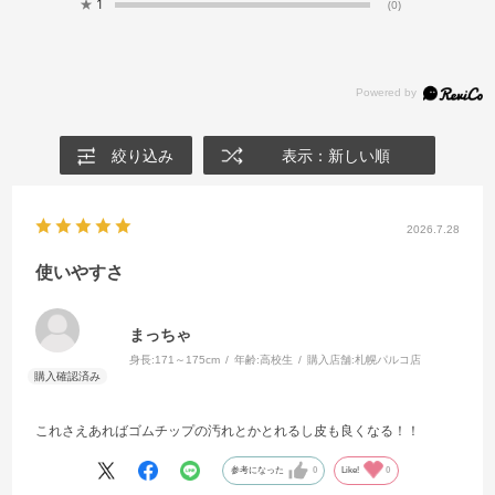
★
1
(0)
絞り込み
表示：新しい順
2026.7.28
使いやすさ
まっちゃ
身長:
171～175cm
年齢:
高校生
購入店舗:
札幌パルコ店
これさえあればゴムチップの汚れとかとれるし皮も良くなる！！
参考になった
0
Like!
0