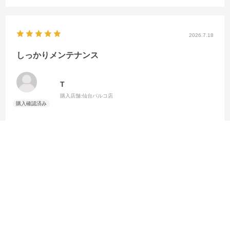
2026.7.18
しっかりメンテナンス
T
購入店舗:
仙台パルコ店
良いスパイクには、良いケア用品を！まだまだ使っていってどうかで
すが、スパイクを長持ちさせるためには必須用品！
参考になった
0
Like!
0
2026.7.6
使いやすい！