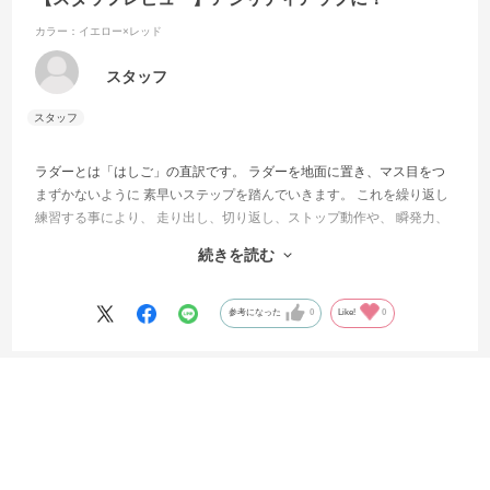
カラー：イエロー×レッド
スタッフ
ラダーとは「はしご」の直訳です。 ラダーを地面に置き、マス目をつ
まずかないように 素早いステップを踏んでいきます。 これを繰り返し
練習する事により、 走り出し、切り返し、ストップ動作や、 瞬発力、
リズム感、走り方のフォームが良くなります！ プロ選手もトレーニン
続きを読む
グで使用しており、 サッカーをするにおいてはとても大事な練習で
す！
参考になった
0
Like!
0
絞り込み
表示：新しい順