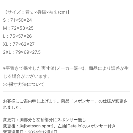
【サイズ：着丈×身幅×袖丈(cm)】
S：71×50×24
M：72×53×25
L：75×57×26
XL：77×62×27
2XL：79×69×27.5
※平置きで採寸した実寸値(メーカー調べ)、商品により誤差が生
じる場合がございます。
>>採寸方法について
お客様にご案内申し上げます。商品「スポンサー」の仕様が変更さ
れました。
変更前：胸部分と左袖部分にスポンサー無し
変更後：胸[betsson.sport]、左袖[Gate.io]のスポンサー付き
変更適用日：2024年12月6日