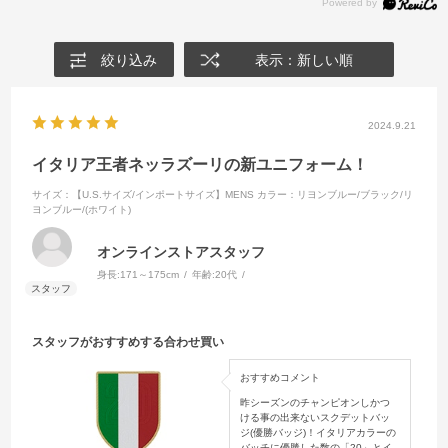
絞り込み
表示：新しい順
2024.9.21
イタリア王者ネッラズーリの新ユニフォーム！
サイズ：【U.S.サイズ/インポートサイズ】MENS
カラー：リヨンブルー/ブラック/リ
ヨンブルー/(ホワイト)
オンラインストアスタッフ
身長:
171～175cm
年齢:
20代
スタッフがおすすめする合わせ買い
おすすめコメント
昨シーズンのチャンピオンしかつ
ける事の出来ないスクデットバッ
ジ(優勝バッジ)！イタリアカラーの
バッチに優勝した数の「20」とイ