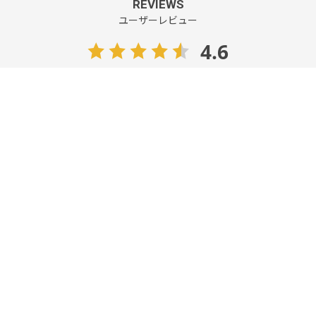
REVIEWS
ユーザーレビュー
4.6
5
レビュー件数：
件
★
5
(4)
★
4
(0)
★
3
(1)
★
2
(0)
★
1
(0)
フィット感
ゆったり
タイト
サイズ感
小さい
大きい