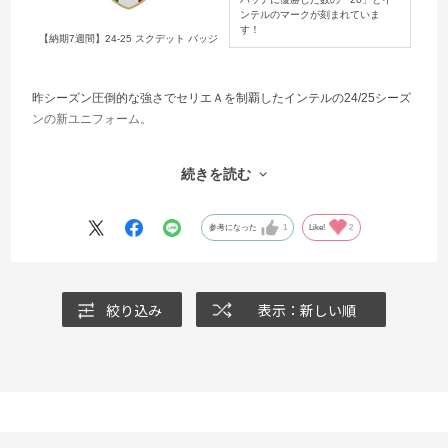
ンテルのマークが刻まれていま
す！
【納期7週間】24-25 スクデット バッジ
昨シーズン圧倒的な強さでセリエＡを制覇したインテルの24/25シーズ
ンの新ユニフォーム。
20回目のリーグ優勝を果たし、クラブ史上初となる2つ目の星が2024-
続きを読む
25新ホームユニフォームのクラブロゴの上に輝き、伝統的なストライ
プに加え、様々なパターンを配置。左右、クレスト（エンブレム）に
は金色を配色し、首元にはクラブの象徴であるビショーネ（大きな
参考になった
1
Like!
2
蛇）をデザインした特別なモデル！
チームを象徴している選手のマーキングや関連商品からスクデットバ
絞り込み
表示：新しい順
ッチやリーグバッチ、CLバッチがお買い求めいただけます！
ユニフォームを身にまとい、素晴らしいフットボールライフをお過ご
しください！