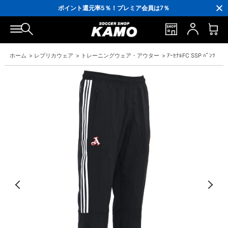
3,300円(税込)以上で送料無料！
ポイント還元率5％！プレミア会員は7％
会員の方にはお誕生月に「10％OFFクーポン」プレゼント！
16,000円(税込)以上でシューズケースプレゼント！
3,300円(税込)以上で送料無料！
ホーム
>
レプリカウェア
>
トレーニングウェア・アウター
>
ｱｰｾﾅﾙFC SSP ﾊﾟﾝﾂ