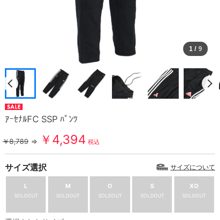
1
/
9
ｱｰｾﾅﾙFC SSP ﾊﾟﾝﾂ
￥4,394
￥8,789
⇒
税込
サイズ選択
サイズについて
L
M
O
S
XO
SOLDOUT
SOLDOUT
SOLDOUT
SOLDOUT
SOLDOUT