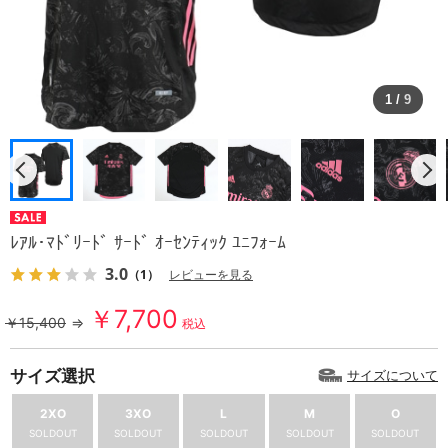
1
/
9
ﾚｱﾙ･ﾏﾄﾞﾘｰﾄﾞ ｻｰﾄﾞ ｵｰｾﾝﾃｨｯｸ ﾕﾆﾌｫｰﾑ
3.0
（1）
レビューを見る
￥7,700
￥15,400
⇒
税込
サイズ選択
サイズについて
2XO
3XO
L
M
O
SOLDOUT
SOLDOUT
SOLDOUT
SOLDOUT
SOLDOUT