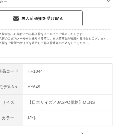
入荷があった場合にのみ再入荷をメールにてご案内いたします。
入荷のご案内メールをお送りする前に、再入荷商品が完売する場合もございます。
入荷をご希望のサイズを選択して再入荷通知の申込をしてください。
商品コード
HF1844
モデルNo
HY649
サイズ
【日本サイズ／JASPO規格】MENS
カラー
ﾎﾜｲﾄ