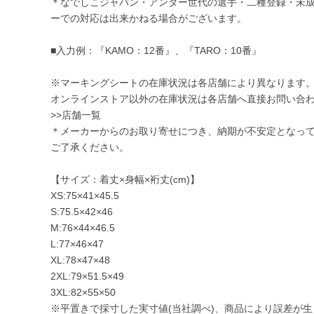
＊なでしこジャパン・アンダー世代の選手・二種登録・未
ーでの対応は出来かねる場合がございます。
■入力例：『KAMO：12番』、『TARO：10番』
※マーキングシートの在庫状況は各店舗により異なります
オンラインストア以外の在庫状況は各店舗へ直接お問い合
>>店舗一覧
＊メーカーからのお取り寄せにつき、納期が不安定となっ
ご了承ください。
【サイズ：着丈×身幅×裄丈(cm)】
XS:75×41×45.5
S:75.5×42×46
M:76×44×46.5
L:77×46×47
XL:78×47×48
2XL:79×51.5×49
3XL:82×55×50
※平置きで採寸した実寸値(当社調べ)、商品により誤差が