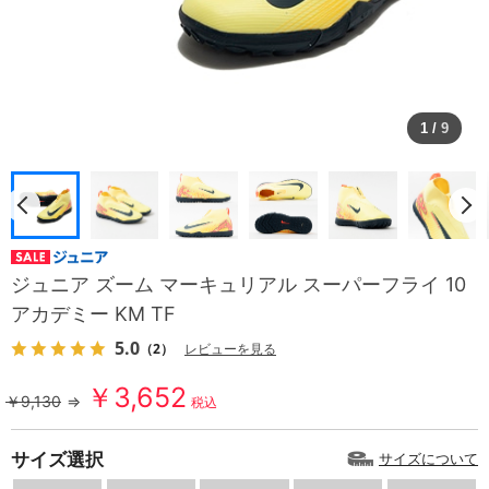
1
/
9
ジュニア ズーム マーキュリアル スーパーフライ 10
アカデミー KM TF
5.0
（2）
レビューを見る
￥3,652
￥9,130
⇒
税込
サイズ選択
サイズについて