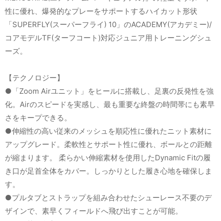
性に優れ、爆発的なプレーをサポートするハイカット形状
「SUPERFLY(スーパーフライ) 10」のACADEMY(アカデミー)/
コアモデルTF(ターフコート)対応ジュニア用トレーニングシュ
ーズ。
【テクノロジー】
●「Zoom Airユニット」をヒールに搭載し、足裏の反発性を強
化。Airのスピードを実感し、最も重要な終盤の時間帯にも素早
さをキープできる。
●伸縮性の高い従来のメッシュを順応性に優れたニット素材に
アップグレード。柔軟性とサポート性に優れ、ボールとの距離
が縮まります。 柔らかい伸縮素材を使用したDynamic Fitの履
き口が足首全体をカバー。しっかりとした履き心地を確保しま
す。
●プルタブとストラップを組み合わせたシューレース不要のデ
ザインで、素早くフィールドへ飛び出すことが可能。