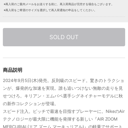
※再入荷のご案内メールをお送りする前に、再入荷商品が完売する場合もございます。
※再入荷をご希望のサイズを選択して再入荷通知の申込をしてください。
SOLD OUT
商品説明
2024年9月5日(木)発売。反則級のスピード。驚きのトラクショ
ンが、爆発的な加速を実現。誰も追いつけない無敵の走りを見
せつけろ。キリアン・エムバペ選手シグネイチャーモデルに秋
の新作コレクションが登場。
スピード注入。ピッチで最速を目指すプレーヤーに。NikeのAir
テクノロジーが最大限に機能を発揮する新しい『AIR ZOOM
MERCURIAL(エア ズーム マーキュリアル)』の軽量でサポート