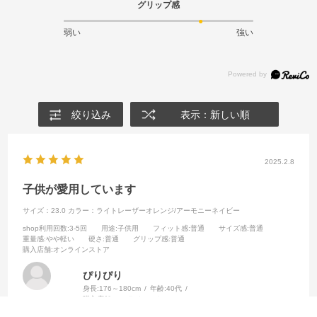
グリップ感
弱い
強い
絞り込み
表示：新しい順
2025.2.8
子供が愛用しています
サイズ：23.0
カラー：ライトレーザーオレンジ/アーモニーネイビー
shop利用回数
:3-5回
用途
:子供用
フィット感
:普通
サイズ感
:普通
重量感
:やや軽い
硬さ
:普通
グリップ感
:普通
購入店舗
:オンラインストア
ぴりぴり
身長:
176～180cm
年齢:
40代
購入店舗:
オンラインストア