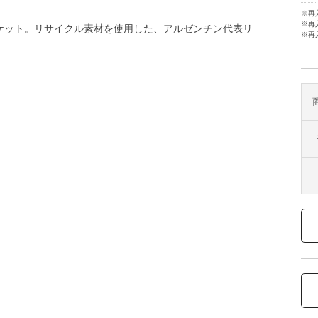
※再
※再
ャケット。リサイクル素材を使用した、アルゼンチン代表リ
※再