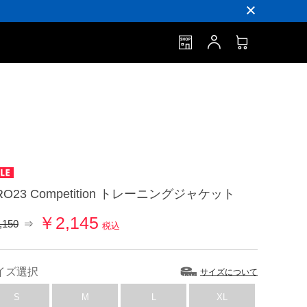
IRO23 Competition トレーニングジャケット
￥2,145
,150
⇒
税込
イズ選択
サイズについて
S
M
L
XL