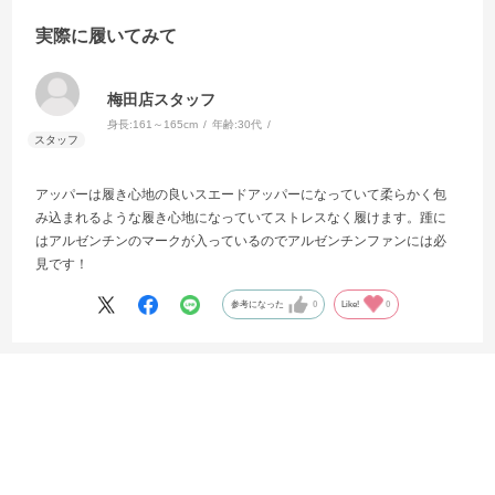
実際に履いてみて
梅田店スタッフ
身長:
161～165cm
年齢:
30代
アッパーは履き心地の良いスエードアッパーになっていて柔らかく包
み込まれるような履き心地になっていてストレスなく履けます。踵に
はアルゼンチンのマークが入っているのでアルゼンチンファンには必
見です！
参考になった
0
Like!
0
絞り込み
表示：新しい順