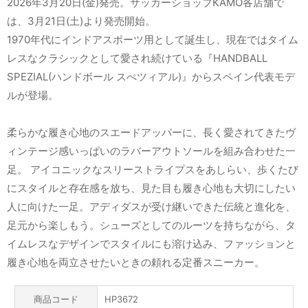
2026年3月20日(金)発売。サッカーショップKAMO各店舗で
は、3月21日(土)より発売開始。
1970年代にインドアスポーツ用として誕生し、現在ではタイム
レスなクラシックとして愛され続けている『HANDBALL
SPEZIAL(ハンドボール スぺツィアル)』からスペイン代表モデ
ルが登場。
柔らかな履き心地のスエードアッパーに、長く愛されてきたヴ
ィンテージ感いっぱいのラバーアウトソールを組み合わせた一
足。 アイコニックなスリーストライプスをあしらい、歩くたび
にスタイルと存在感を放ち、見た目も履き心地も大切にしたい
人に向けた一足。アディダスが受け継いできた伝統と進化を、
足元から楽しもう。シューズとしてのルーツを持ちながら、タ
イムレスなデザインでスタイルにも溶け込み、ファッションと
履き心地を両立させたいときの頼れる定番スニーカー。
商品コード
HP3672