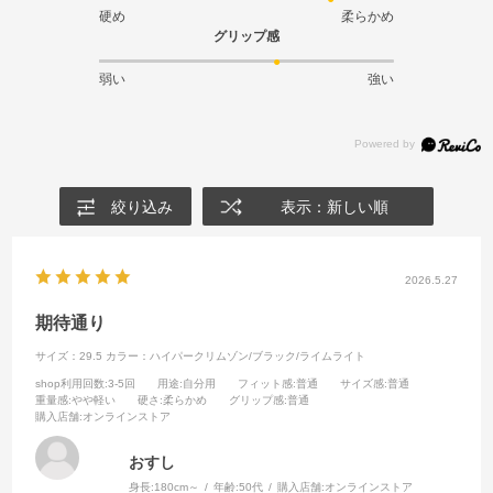
硬め
柔らかめ
グリップ感
弱い
強い
絞り込み
表示：新しい順
2026.5.27
期待通り
サイズ：29.5
カラー：ハイパークリムゾン/ブラック/ライムライト
shop利用回数
:3-5回
用途
:自分用
フィット感
:普通
サイズ感
:普通
重量感
:やや軽い
硬さ
:柔らかめ
グリップ感
:普通
購入店舗
:オンラインストア
おすし
身長:
180cm～
年齢:
50代
購入店舗:
オンラインストア