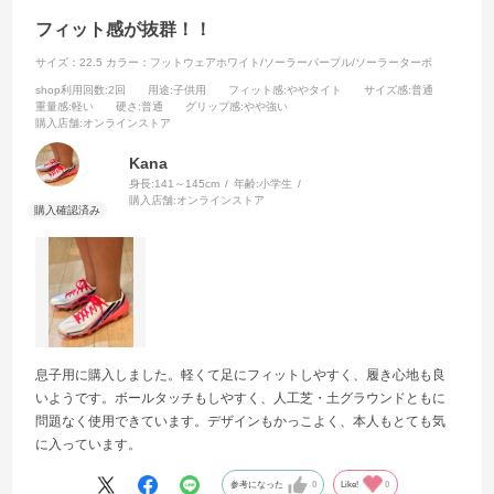
フィット感が抜群！！
サイズ：22.5
カラー：フットウェアホワイト/ソーラーパープル/ソーラーターボ
shop利用回数
:2回
用途
:子供用
フィット感
:ややタイト
サイズ感
:普通
重量感
:軽い
硬さ
:普通
グリップ感
:やや強い
購入店舗
:オンラインストア
Kana
身長:
141～145cm
年齢:
小学生
購入店舗:
オンラインストア
息子用に購入しました。軽くて足にフィットしやすく、履き心地も良
いようです。ボールタッチもしやすく、人工芝・土グラウンドともに
問題なく使用できています。デザインもかっこよく、本人もとても気
に入っています。
参考になった
0
Like!
0