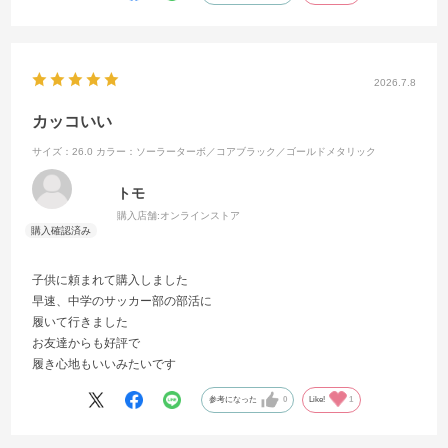
2026.7.8
カッコいい
サイズ：26.0
カラー：ソーラーターボ／コアブラック／ゴールドメタリック
トモ
購入店舗:
オンラインストア
子供に頼まれて購入しました
早速、中学のサッカー部の部活に
履いて行きました
お友達からも好評で
履き心地もいいみたいです
参考になった
0
Like!
1