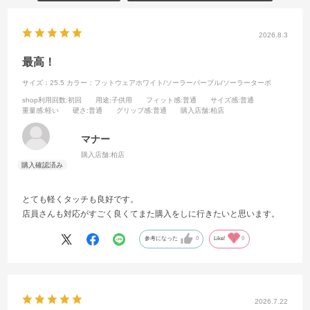
2026.8.3
最高！
サイズ：25.5
カラー：フットウェアホワイト/ソーラーパープル/ソーラーターボ
shop利用回数
:初回
用途
:子供用
フィット感
:普通
サイズ感
:普通
重量感
:軽い
硬さ
:普通
グリップ感
:普通
購入店舗
:柏店
マナー
購入店舗:
柏店
とても軽くタッチも良好です。
店員さんも対応がすごく良くてまた購入をしに行きたいと思います。
参考になった
0
Like!
0
2026.7.22