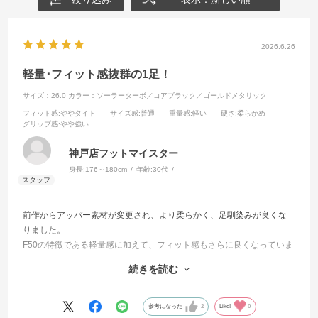
2026.6.26
軽量･フィット感抜群の1足！
サイズ：26.0
カラー：ソーラーターボ／コアブラック／ゴールドメタリック
フィット感
:ややタイト
サイズ感
:普通
重量感
:軽い
硬さ
:柔らかめ
グリップ感
:やや強い
神戸店フットマイスター
身長:
176～180cm
年齢:
30代
前作からアッパー素材が変更され、より柔らかく、足馴染みが良くな
りました。
F50の特徴である軽量感に加えて、フィット感もさらに良くなっていま
す！
続きを読む
前作同様ジャパンマイクロフィットラストを使用していますが、アッ
パー素材の変更により、履き心地も変わっているため、店頭での試し
履きをお勧めします。
参考になった
2
Like!
0