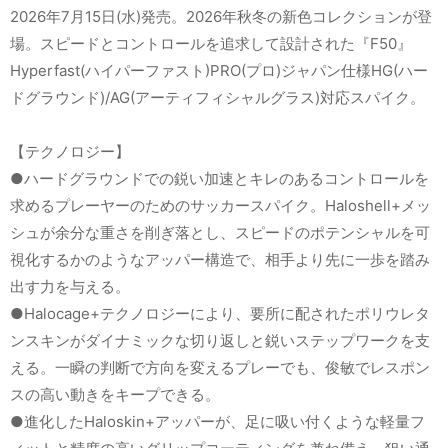
2026年7月15日(水)発売。2026年秋冬の新色コレクションが登
場。スピードとコントロールを追求して設計された『F50』
Hyperfast(ハイパーファスト)PRO(プロ)ジャパン仕様HG(ハー
ドグラウンド)/AG(アーティフィシャルグラス)対応スパイク。
【テクノロジー】
●ハードグラウンドでの鋭い加速とキレのあるコントロールを
求めるプレーヤーのためのサッカースパイク。Haloshell+メッ
シュが余分な重さを削ぎ落とし、スピードのポテンシャルを可
視化するかのようなアッパー構造で、相手より先に一歩を踏み
出す力を与える。
●Halocage+テクノロジーにより、要所に配されたポリウレタ
ンスキンがダイナミックな切り返しと鋭いステップワークを支
える。一瞬の判断で方向を変えるプレーでも、俊敏でレスポン
スの高い動きをキープできる。
●進化したHaloskin+アッパーが、足に吸い付くような軽量フ