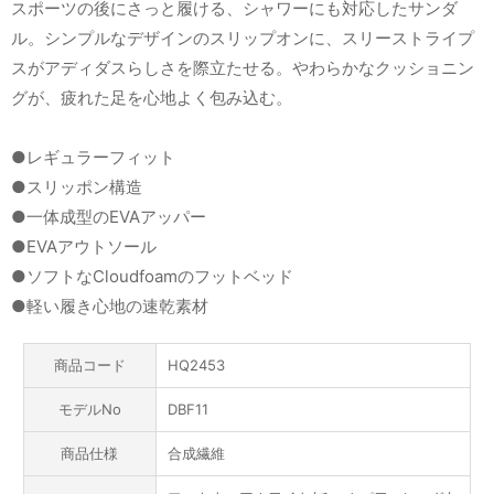
スポーツの後にさっと履ける、シャワーにも対応したサンダ
ル。シンプルなデザインのスリップオンに、スリーストライプ
スがアディダスらしさを際立たせる。やわらかなクッショニン
グが、疲れた足を心地よく包み込む。
●レギュラーフィット
●スリッポン構造
●一体成型のEVAアッパー
●EVAアウトソール
●ソフトなCloudfoamのフットベッド
●軽い履き心地の速乾素材
商品コード
HQ2453
モデルNo
DBF11
商品仕様
合成繊維