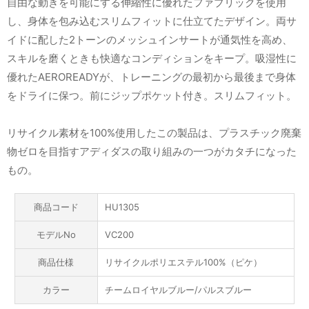
自由な動きを可能にする伸縮性に優れたファブリックを使用
し、身体を包み込むスリムフィットに仕立てたデザイン。両サ
イドに配した2トーンのメッシュインサートが通気性を高め、
スキルを磨くときも快適なコンディションをキープ。吸湿性に
優れたAEROREADYが、トレーニングの最初から最後まで身体
をドライに保つ。前にジップポケット付き。スリムフィット。
リサイクル素材を100%使用したこの製品は、プラスチック廃棄
物ゼロを目指すアディダスの取り組みの一つがカタチになった
もの。
商品コード
HU1305
モデルNo
VC200
商品仕様
リサイクルポリエステル100%（ピケ）
カラー
チームロイヤルブルー/パルスブルー