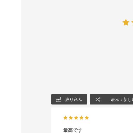
絞り込み
表示：新し
最高です