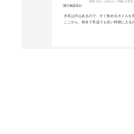
身長:
141～145cm
年齢:
小学生
水筒は沢山あるので、すぐ飲めるボトルを買
ここから、秋冬で常温でも良い時期に入る
この商品の全てのレビューを見る