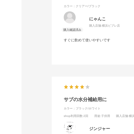
カラー：クリアー/ブラック
にゃんこ
購入店舗:
横浜ビブレ店
すぐに飲めて使いやすいです
サブの水分補給用に
カラー：ブラック/ホワイト
shop利用回数
:2回
用途
:子供用
購入店舗
:横
ジンジャー