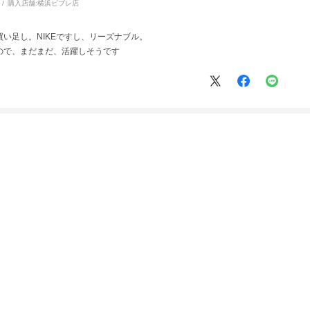
購入店舗:
横浜ビブレ店
い足し。NIKEですし、リーズナブル。
ので、まだまだ、活躍しそうです
絞り込み
表示：新しい順