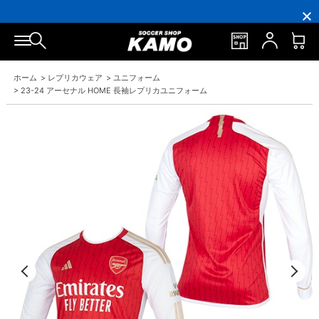
16,000
3,300
ポ
会
16,000
3,300
円
円
イ
員
円
円
(税
(税
ン
の
(税
(税
込)
込)
ト
方
込)
込)
以
以
還
に
以
以
上
上
元
は
上
上
で
で
率
お
で
で
シ
送
5％！
誕
シ
送
ュ
料
プ
生
ュ
料
ホーム
>
レプリカウェア
>
ユニフォーム
ー
無
レ
月
ー
無
>
23-24 アーセナル HOME 長袖レプリカユニフォーム
ズ
料！
ミ
に
ズ
料！
ケ
ア
「10％OFF
ケ
ー
会
ク
ー
ス
員
ー
ス
プ
は
ポ
プ
レ
7％
ン」
レ
ゼ
プ
ゼ
ン
レ
ン
ト！
ゼ
ト！
ン
ト！