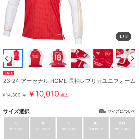
1
/
8
23-24 アーセナル HOME 長袖レプリカユニフォーム
￥10,010
￥14,300
⇒
税込
サイズ選択
サイズについて
S
M
L
XL
2XL
SOLDOUT
SOLDOUT
SOLDOUT
SOLDOUT
SOLDOUT