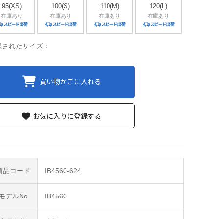
95(XS)
100(S)
110(M)
120(L)
在庫あり
在庫あり
在庫あり
在庫あり
択されたサイズ：
買い物かごに入れる
お気に入りに登録する
商品コード
IB4560-624
モデルNo
IB4560