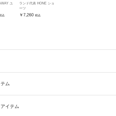
WAY ユ
ランド代表 HONE ショ
ーツ
￥7,260
税込
税込