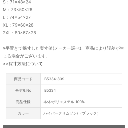
S：71×48×24
M：73×50×26
L：74×54×27
XL：79×60×28
2XL：80×67×28
※平置きで採寸した実寸値(メーカー調べ)、商品により誤差が生
じる場合がございます。
>>採寸方法について
商品コード
IB5334-809
モデルNo
IB5334
商品仕様
本体:ポリエステル 100%
カラー
ハイパークリムゾン/（ブラック）