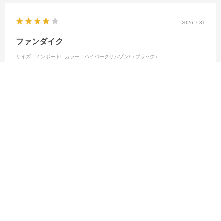
2026.7.31
ファンダイク
サイズ：インポートL
カラー：ハイパークリムゾン/（ブラック）
no name
購入店舗:
オンラインストア
納品期間が七週間と長く、待ち侘びていたが、無事に届いて、子ども
は喜んでいます。
参考になった
0
Like!
0
2026.7.30
安心、安全