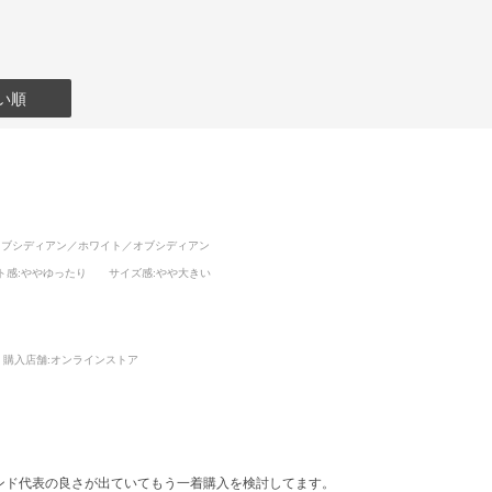
い順
オブシディアン／ホワイト／オブシディアン
ト感
:ややゆったり
サイズ感
:やや大きい
購入店舗:
オンラインストア
ンド代表の良さが出ていてもう一着購入を検討してます。