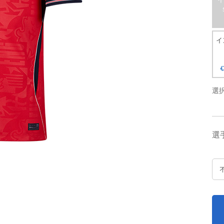
イ
選
選