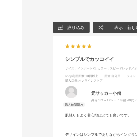
絞り込み
表示：新し
シンプルでカッコイイ
サイズ：インポートXL
カラー：スピードレッド／
shop利用回数
:10回以上
用途
:自分用
フィッ
購入店舗
:オンラインストア
元サッカー小僧
身長:
171～175cm
年齢:
40代
肌触りもよく着心地はとても良いです。
デザインはシンプルでありながらイングラ