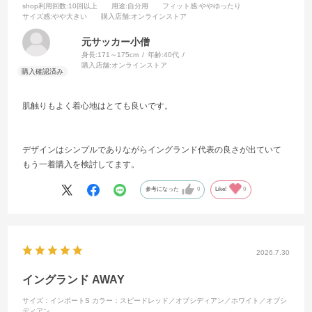
shop利用回数
:10回以上
用途
:自分用
フィット感
:ややゆったり
サイズ感
:やや大きい
購入店舗
:オンラインストア
元サッカー小僧
身長:
171～175cm
年齢:
40代
購入店舗:
オンラインストア
肌触りもよく着心地はとても良いです。
デザインはシンプルでありながらイングランド代表の良さが出ていて
もう一着購入を検討してます。
参考になった
0
Like!
0
2026.7.30
イングランド AWAY
サイズ：インポートS
カラー：スピードレッド／オブシディアン／ホワイト／オブシ
ディアン