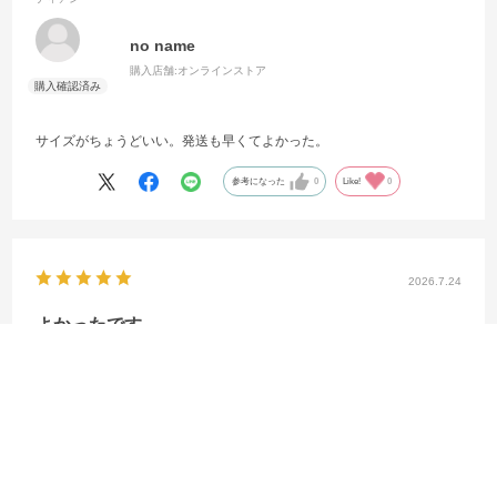
no name
購入店舗:
オンラインストア
サイズがちょうどいい。発送も早くてよかった。
参考になった
0
Like!
0
2026.7.24
よかったです
サイズ：インポートM
カラー：スピードレッド／オブシディアン／ホワイト／オブシ
ディアン
shop利用回数
:10回以上
用途
:自分用
フィット感
:普通
サイズ感
:やや大きい
購入店舗
:オンラインストア
shu
身長:
166～170cm
年齢:
30代
購入店舗:
オンラインストア