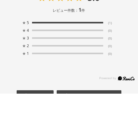
1
レビュー件数：
件
★
5
(1)
★
4
(0)
★
3
(0)
★
2
(0)
★
1
(0)
絞り込み
表示：新しい順
2026.7.14
星柄が最高に映える、普段使いにも最適な一着
サイズ：インポートM
カラー：ダークオブシディアン/ユニバーシティレッド/（ピュ