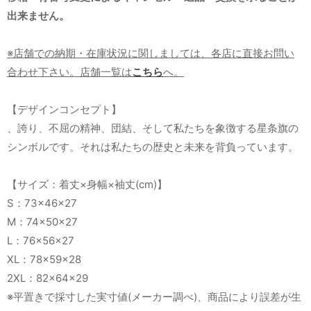
出来ません。
※店舗での納期・在庫状況に関しましては、各店に直接お問い
合わせ下さい。店舗一覧は
こちら
へ。
【デザインコンセプト】
、誇り、不屈の精神、団結、そして私たちを象徴する星条旗の
シンボルです。それは私たちの歴史と未来を背負っています。
【サイズ：着丈×身幅×袖丈(cm)】
S：73×46×27
M：74×50×27
L：76×56×27
XL：78×59×28
2XL：82×64×29
※平置きで採寸した実寸値(メーカー調べ)、商品により誤差が生