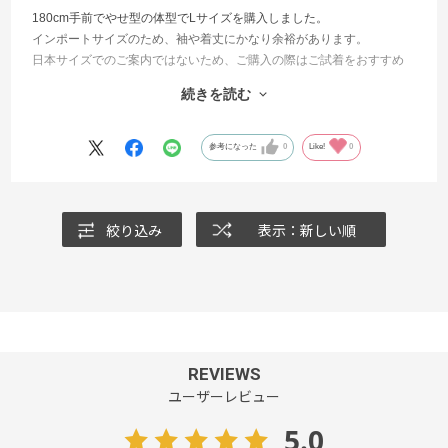
180cm手前でやせ型の体型でLサイズを購入しました。
インポートサイズのため、袖や着丈にかなり余裕があります。
日本サイズでのご案内ではないため、ご購入の際はご試着をおすすめ
いたします。
続きを読む
デザインとしては、派手過ぎず地味過ぎないちょうどよい一品となっ
ております。
観戦用だけでなく日常のコーディネートにも取り入れやすい一品で大
参考になった
0
Like!
0
変おすすめです！
絞り込み
表示：新しい順
REVIEWS
ユーザーレビュー
5.0