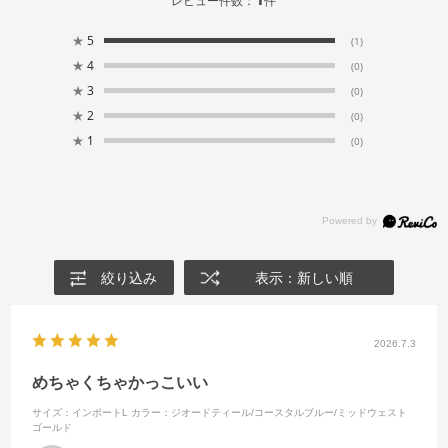
レビュー件数：
件
★
5
(1)
★
4
(0)
★
3
(0)
★
2
(0)
★
1
(0)
絞り込み
表示：新しい順
2026.7.3
めちゃくちゃかっこいい
サイズ：インポートL
カラー：ジオードティール/コースタルブルー/ミッドウェスト
ゴールド