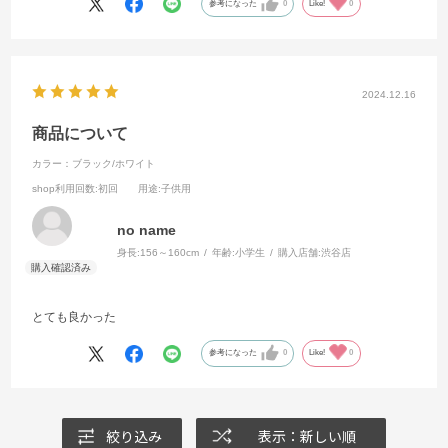
参考になった
0
Like!
0
2024.12.16
商品について
カラー：ブラック/ホワイト
shop利用回数
:初回
用途
:子供用
no name
身長:
156～160cm
年齢:
小学生
購入店舗:
渋谷店
とても良かった
参考になった
0
Like!
0
絞り込み
表示：新しい順