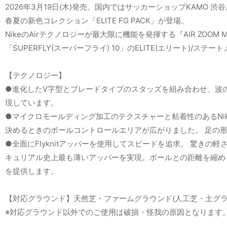
2026年3月19日(木)発売。国内ではサッカーショップKAMO 
春夏の新色コレクション「ELITE FG PACK」が登場。
NikeのAirテクノロジーが最大限に機能を発揮する『AIR ZOO
「SUPERFLY(スーパーフライ) 10」のELITE(エリート)/
【テクノロジー】
●進化したV字型とブレードタイプのスタッズを組み合わせ、波のよ
現しています。
●マイクロモールディング加工のテクスチャーと粘着性のあるNik
決めるときのボールコントロールエリアが広がりました。 足の
●全面にFlyknitアッパーを使用してスピードを追求。 驚きの軽さで丈
キュリアル史上最も薄いアッパーを実現。ボールとの距離を縮めると
を提供します。
【対応グラウンド】天然芝・ファームグラウンド(人工芝・土グラ
※対応グラウンド以外でのご使用は破損・怪我の原因となります