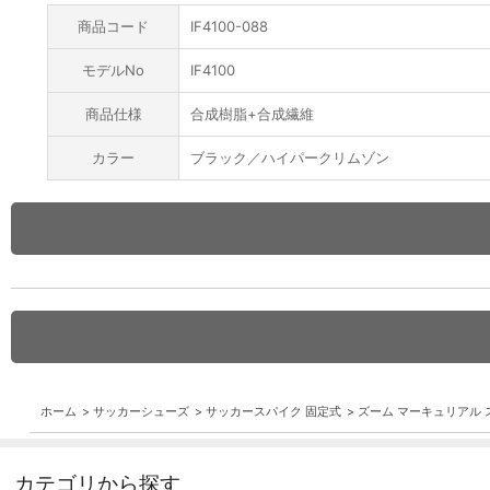
商品コード
IF4100-088
モデルNo
IF4100
商品仕様
合成樹脂+合成繊維
カラー
ブラック／ハイパークリムゾン
ホーム
>
サッカーシューズ
>
サッカースパイク 固定式
>
ズーム マーキュリアル ス
カテゴリから探す