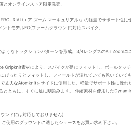
渋谷店とオンラインストア限定発売。
M MERCURIAL(エア ズーム マーキュリアル)』の軽量でサポ
ステートメントモデルFG(ファームグラウンド)対応スパイク。
うなトラクションパターンを形成。3/4レングスのAir Zoo
e Gripknit素材により、スパイクが足にフィットし、ボール
形にぴったりとフィットし、フィールドが濡れていても乾いていて
夫なAtomknitをサイドに使用した、軽量でサポート性に優れたデザイン。
ともに、すぐに足に馴染みます。 伸縮素材を使用したDynamic
ウンドには対応しておりません)
。ご使用のグラウンドに適したシューズをお買い求め下さい。