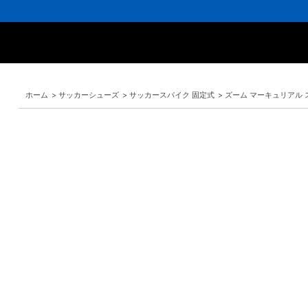
ホーム
>
サッカーシューズ
>
サッカースパイク 固定式
>
ズーム マーキュリアル ス