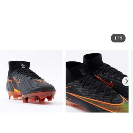
1
/
9