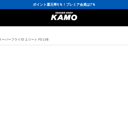
3,300円(税込)以上で送料無料！
ポイント還元率5％！プレミア会員は7％
会員の方にはお誕生月に「10％OFFクーポン」プレゼント！
16,000円(税込)以上でシューズケースプレゼント！
3,300円(税込)以上で送料無料！
ーパーフライ10 エリート FG LV8