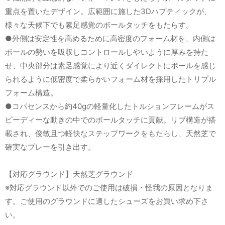
重点を置いたデザイン。広範囲に施した3Dハプティックが、
様々な天候下でも素足感覚のボールタッチをもたらす。
●外側は安定性を高めるために高密度のフォーム材を、内側は
ボールの勢いを吸収しコントロールしやいように厚みを持た
せ、中央部分は素足感覚により近くダイレクトにボールを感じ
られるように低密度で柔らかいフォーム材を採用したトリプル
フォーム構造。
●コパセンスから約40gの軽量化したトルションフレームがス
ピーディーな動きの中でのボールタッチに貢献。リブ構造が搭
載され、俊敏且つ軽快なステップワークをもたらし、天然芝で
確実なプレーを引き出す。
【対応グラウンド】天然芝グラウンド
※対応グラウンド以外でのご使用は破損・怪我の原因となりま
す。ご使用のグラウンドに適したシューズをお買い求め下さ
い。