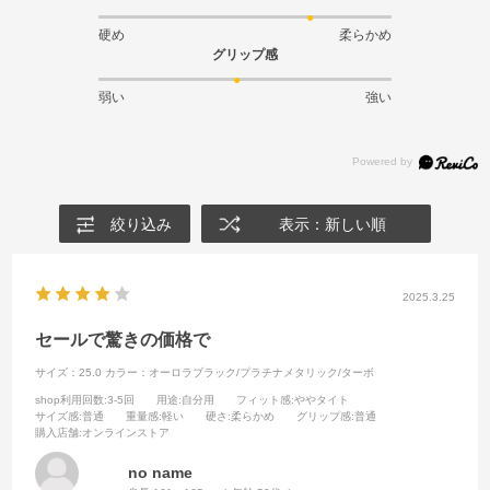
硬め
柔らかめ
グリップ感
弱い
強い
絞り込み
表示：新しい順
2025.3.25
セールで驚きの価格で
サイズ：25.0
カラー：オーロラブラック/プラチナメタリック/ターボ
shop利用回数
:3-5回
用途
:自分用
フィット感
:ややタイト
サイズ感
:普通
重量感
:軽い
硬さ
:柔らかめ
グリップ感
:普通
購入店舗
:オンラインストア
no name