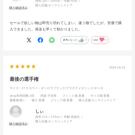
身長:
161～165cm
年齢:
50代
購入店舗:
オンラインストア
セールで欲しい物は即売り切れてしまい、違う物でしたが、安価で購
入できました。発送も早くて助かりました。
参考になった
0
Like!
0
2024.10.21
最後の選手権
サイズ：27.5
カラー：オーロラブラック/プラチナメタリック/ターボ
shop利用回数
:2回
用途
:子供用
フィット感
:普通
サイズ感
:普通
重量感
:軽い
硬さ
:普通
グリップ感
:普通
購入店舗
:オンラインストア
しぃ
身長:
171～175cm
年齢:
高校生
購入店舗:
オンラインストア