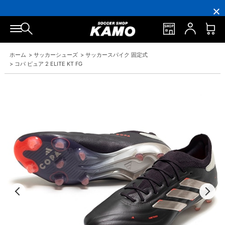
16,000
3,300
ポ
会
16,000
3,300
円
円
イ
員
円
円
(税
(税
ン
の
(税
(税
込)
込)
ト
方
込)
込)
以
以
還
に
以
以
上
上
元
は
上
上
で
で
率
お
で
で
ホーム
>
サッカーシューズ
>
サッカースパイク 固定式
シ
送
5％！
誕
シ
送
ュ
料
プ
生
ュ
料
>
コパ ピュア 2 ELITE KT FG
ー
無
レ
月
ー
無
ズ
料！
ミ
に
ズ
料！
ケ
ア
「10％OFF
ケ
ー
会
ク
ー
ス
員
ー
ス
プ
は
ポ
プ
レ
7％
ン」
レ
ゼ
プ
ゼ
ン
レ
ン
ト！
ゼ
ト！
ン
ト！