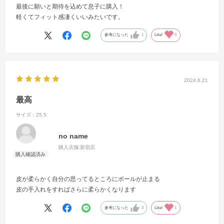
最後に願いと期待を込めて息子に購入！
軽くてフィット感凄くいいみたいです。
参考になった
1
Like!
0
2024.6.21
最高
サイズ：25.5
no name
購入店舗:
新宿店
皮が柔らかく自分の思ってるところにボールが止まる
皮の手入れをすればさらに柔らかくなります
参考になった
3
Like!
1