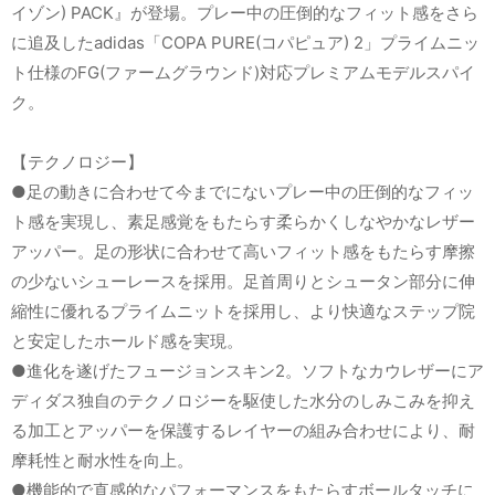
イゾン) PACK』が登場。プレー中の圧倒的なフィット感をさら
に追及したadidas「COPA PURE(コパピュア) 2」プライムニッ
ト仕様のFG(ファームグラウンド)対応プレミアムモデルスパイ
ク。
【テクノロジー】
●足の動きに合わせて今までにないプレー中の圧倒的なフィッ
ト感を実現し、素足感覚をもたらす柔らかくしなやかなレザー
アッパー。足の形状に合わせて高いフィット感をもたらす摩擦
の少ないシューレースを採用。足首周りとシュータン部分に伸
縮性に優れるプライムニットを採用し、より快適なステップ院
と安定したホールド感を実現。
●進化を遂げたフュージョンスキン2。ソフトなカウレザーにア
ディダス独自のテクノロジーを駆使した水分のしみこみを抑え
る加工とアッパーを保護するレイヤーの組み合わせにより、耐
摩耗性と耐水性を向上。
●機能的で直感的なパフォーマンスをもたらすボールタッチに