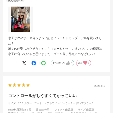
息子が次のサイズ合うように記念にワールドカップモデルを買いまし
た！
履くのが楽しみだそうです。キッカーをやっているので、この種類は
息子に合っていると思いました！ゴール前、得点につなげたい！
参考になった
0
Like!
0
2026.8.1
コントロールがしやすくてかっこいい
サイズ：26.0
カラー：フットウェアホワイト/ソーラーターボ/コアブラック
shop利用回数
:3-5回
用途
:自分用
フィット感
:普通
サイズ感
:普通