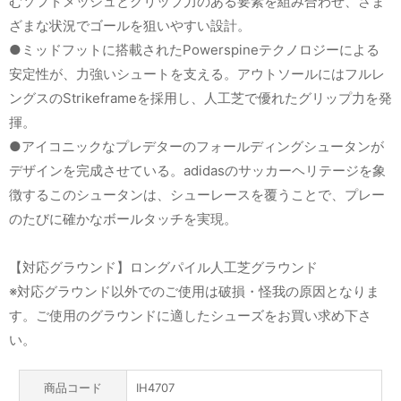
むソフトメッシュとグリップ力のある要素を組み合わせ、さま
ざまな状況でゴールを狙いやすい設計。
●ミッドフットに搭載されたPowerspineテクノロジーによる
安定性が、力強いシュートを支える。アウトソールにはフルレ
ングスのStrikeframeを採用し、人工芝で優れたグリップ力を発
揮。
●アイコニックなプレデターのフォールディングシュータンが
デザインを完成させている。adidasのサッカーヘリテージを象
徴するこのシュータンは、シューレースを覆うことで、プレー
のたびに確かなボールタッチを実現。
【対応グラウンド】ロングパイル人工芝グラウンド
※対応グラウンド以外でのご使用は破損・怪我の原因となりま
す。ご使用のグラウンドに適したシューズをお買い求め下さ
い。
商品コード
IH4707