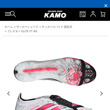
16,000
3,300
ポ
会
16,000
3,300
円
円
イ
員
円
円
(税
(税
ン
の
(税
(税
込)
込)
ト
方
込)
込)
以
以
還
に
以
以
上
上
元
は
上
上
で
で
率
お
で
で
シ
送
5％！
誕
シ
送
ュ
料
プ
生
ュ
料
ホーム
>
サッカーシューズ
>
サッカースパイク 固定式
ー
無
レ
月
ー
無
>
プレデター ELITE FT AG
ズ
料！
ミ
に
ズ
料！
ケ
ア
「10％OFF
ケ
ー
会
ク
ー
ス
員
ー
ス
プ
は
ポ
プ
レ
7％
ン」
レ
ゼ
プ
ゼ
ン
レ
ン
ト！
ゼ
ト！
ン
ト！