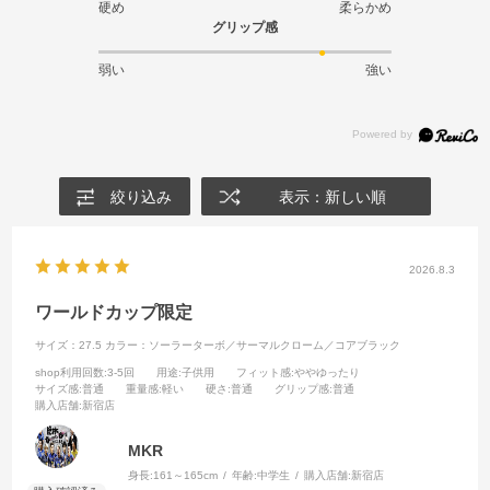
硬め
柔らかめ
グリップ感
弱い
強い
絞り込み
表示：新しい順
2026.8.3
ワールドカップ限定
サイズ：27.5
カラー：ソーラーターボ／サーマルクローム／コアブラック
shop利用回数
:3-5回
用途
:子供用
フィット感
:ややゆったり
サイズ感
:普通
重量感
:軽い
硬さ
:普通
グリップ感
:普通
購入店舗
:新宿店
MKR
身長:
161～165cm
年齢:
中学生
購入店舗:
新宿店