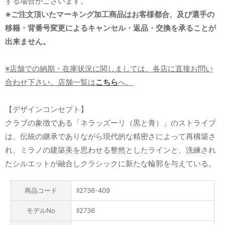
する場合がございます。
※ご注文頂いたマーキング加工商品はお客様都合、及び選手の
移籍・背番号変更によるキャンセル・返品・交換を承ることが
出来ません。
※店舗での納期・在庫状況に関しましては、各店に直接お問い
合わせ下さい。店舗一覧は
こちら
へ。
【デザインコンセプト】
クラブの象徴である「ネラッズーリ（黒と青）」のストライプ
は、伝統の継承でありながら現代的な精密さによって再構築さ
れ、ミラノの建築美を思わせる整然としたラインと、洗練され
たシルエットが融合しクラシックに新たな輪郭を与えている。
商品コード
II2736-409
モデルNo
II2736