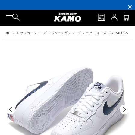
円
円
イ
員
円
円
(税
(税
ン
の
(税
(税
込)
込)
ト
方
込)
込)
以
以
還
に
以
以
上
上
元
は
上
上
で
で
率
お
で
で
シ
送
5％！
誕
シ
送
ュ
料
プ
生
ュ
料
ホーム
>
サッカーシューズ
>
ランニングシューズ
>
エア フォース 1 07 LV8 USA
ー
無
レ
月
ー
無
ズ
料！
ミ
に
ズ
料！
ケ
ア
「10％OFF
ケ
ー
会
ク
ー
ス
員
ー
ス
プ
は
ポ
プ
レ
7％
ン」
レ
ゼ
プ
ゼ
ン
レ
ン
ト！
ゼ
ト！
ン
ト！