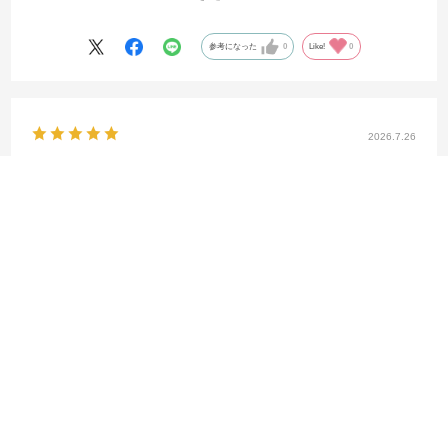
ーのエアフォースですがメタリックのナイキスウォッシュと、ヒール
のアメリカ代表エンブレムが特別感があってかっこ良かったです！
参考になった
0
Like!
0
個人的にMLBのニューエラと合わせてコーデを組むのがとても楽しみ
です！
2026.7.26
履き心地抜群！毎日履きたくなる一足
サイズ：27.5
カラー：ホワイト/ユニバーシティレッド/ユニバーシティレッド/ミッド
ナイトネイビー
shop利用回数
:2回
用途
:自分用
フィット感
:ゆったり
サイズ感
:普通
重量感
:普通
硬さ
:硬め
グリップ感
:普通
購入店舗
:高松・丸亀町グリーン店
ムバ
身長:
171～175cm
年齢:
30代
購入店舗:
高松・丸亀町グリーン店