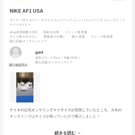
NIKE AF1 USA
サイズ：28.5
カラー：ホワイト/ユニバーシティレッド/ユニバーシティレッド/ミッド
ナイトネイビー
shop利用回数
:3-5回
用途
:自分用
フィット感
:普通
サイズ感
:やや小さい
重量感
:やや重い
硬さ
:普通
グリップ感
:普通
購入店舗
:オンラインストア
gart
身長:
171～175cm
年齢:
30代
購入店舗:
オンラインストア
ナイキの公式オンラインでマイサイズが完売していたところ、カモの
オンラインではサイズが残っていたので購入しました！
2026ワールドカップのアメリカ代表モデルで、シンプルな白・ネイビ
続きを読む