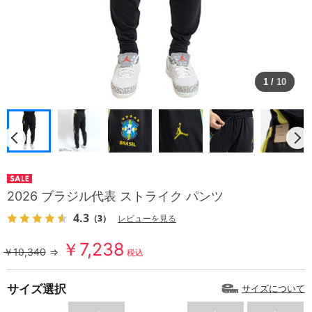
1
/
10
2026 ブラジル代表 ストライク パンツ
4.3
（3）
レビューを見る
￥7,238
￥10,340
⇒
税込
サイズ選択
サイズについて