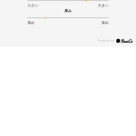
小さい
大きい
厚み
薄め
厚め
絞り込み
表示：新しい順
2026.4.17
非常に良い
サイズ：インポートM
カラー：ブラック/イエローパルス
パッタイ
購入店舗:
広島パルコ店