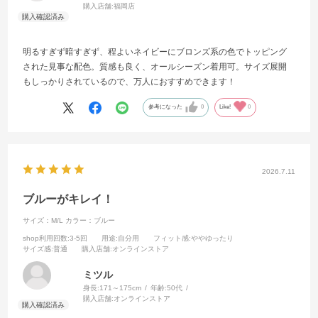
購入店舗:
福岡店
明るすぎず暗すぎず、程よいネイビーにブロンズ系の色でトッピング
された見事な配色。質感も良く、オールシーズン着用可。サイズ展開
もしっかりされているので、万人におすすめできます！
参考になった
0
Like!
0
2026.7.11
ブルーがキレイ！
サイズ：M/L
カラー：ブルー
shop利用回数
:3-5回
用途
:自分用
フィット感
:ややゆったり
サイズ感
:普通
購入店舗
:オンラインストア
ミツル
身長:
171～175cm
年齢:
50代
購入店舗:
オンラインストア