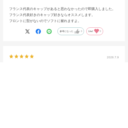
フランス代表のキャップがあると思わなかったので即購入しました。
フランス代表好きのキャップ好きならオススメします。
フロントに型がないのでソフトに被れますよ。
参考になった
0
Like!
0
2026.7.9
予想通りの可愛さ！
サイズ：S/M
カラー：ブルー
shop利用回数
:初回
用途
:自分用
フィット感
:ややタイト
サイズ感
:普通
購入店舗
:渋谷店
マネ
身長:
151～155cm
年齢:
30代
購入店舗:
渋谷店