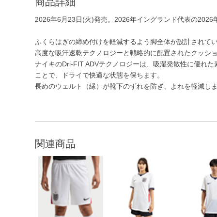
商品詳細
2026年6月23日(火)発売。2026年イングランド代表の202
ふくらはぎの締め付けを軽減するよう脚全体が設計されて
高度な吸汗速乾テクノロジーと戦略的に配置されたクッシ
ナイキのDri-FIT ADVテクノロジーは、吸湿発散性に
ことで、ドライで快適な状態を保ちます。
長めのウェルト（縁）が靴下のずれを防ぎ、よれを軽減し
関連商品