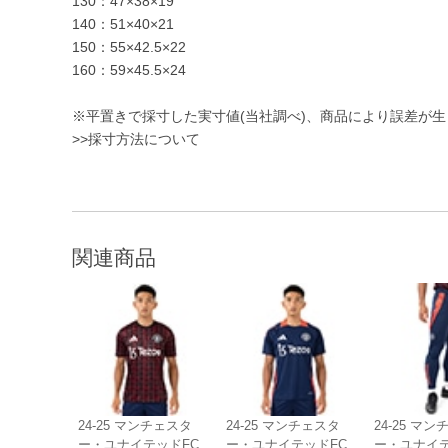
130：47×38×19
140：51×40×21
150：55×42.5×22
160：59×45.5×24
※平置きで採寸した実寸値(当社調べ)、商品により誤差が
>>採寸方法について
関連商品
24-25 マンチェスタ
24-25 マンチェスタ
24-25 マ
ー・ユナイテッドFC
ー・ユナイテッドFC
ー・ユナイテ