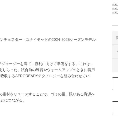
※再
※再
※再
マンチェスター・ユナイテッドの2024-2025シーズンモデル
チジャージーを着て、勝利に向けて準備をする。これは、
にあしらった、試合前の練習やウォームアップのときに着用
収するAEROREADYテクノロジーを組み合わせてい
品の素材をリユースすることで、ゴミの量、限りある資源へ
ことにつながる。