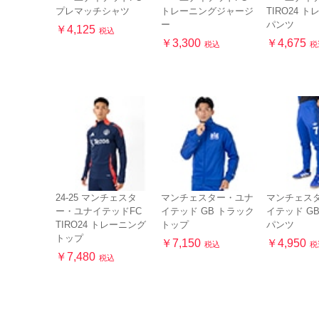
プレマッチシャツ
トレーニングジャージ
TIRO24 
ー
パンツ
￥4,125
税込
￥3,300
￥4,675
税込
税
24-25 マンチェスタ
マンチェスター・ユナ
マンチェス
ー・ユナイテッドFC
イテッド GB トラック
イテッド G
TIRO24 トレーニング
トップ
パンツ
トップ
￥7,150
￥4,950
税込
税
￥7,480
税込