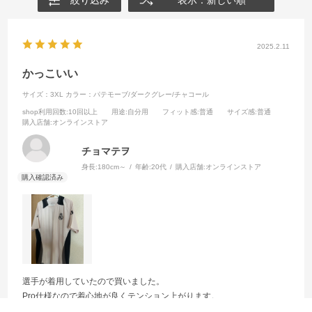
絞り込み
表示：新しい順
2025.2.11
かっこいい
サイズ：3XL
カラー：パテモーブ/ダークグレー/チャコール
shop利用回数
:10回以上
用途
:自分用
フィット感
:普通
サイズ感
:普通
購入店舗
:オンラインストア
チョマテヲ
身長:
180cm～
年齢:
20代
購入店舗:
オンラインストア
選手が着用していたので買いました。
Pro仕様なので着心地が良くテンション上がります。