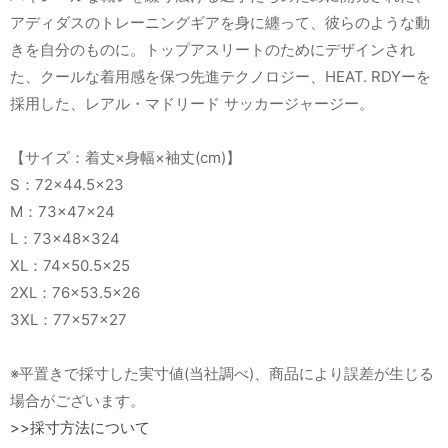
アディダスのトレーニングギアを身に纏って、彼らのような動
きを自分のものに。トップアスリートのためにデザインされ
た、クールな着用感を保つ先進テクノロジー、HEAT. RDYーを
採用した、レアル・マドリード サッカージャージー。
【サイズ：着丈×身幅×袖丈(cm)】
S：72×44.5×23
M：73×47×24
L：73×48×324
XL：74×50.5×25
2XL：76×53.5×26
3XL：77×57×27
※平置きで採寸した実寸値(当社調べ)、商品により誤差が生じる
場合がございます。
>>採寸方法について